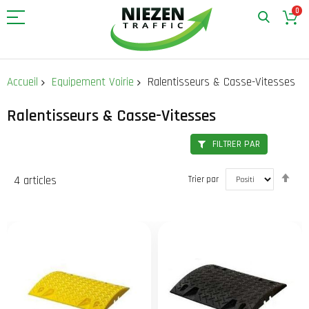
0
Allez
au
Accueil
Equipement Voirie
Ralentisseurs & Casse-Vitesses
contenu
Ralentisseurs & Casse-Vitesses
FILTRER PAR
Par
4
articles
Trier par
ord
déc