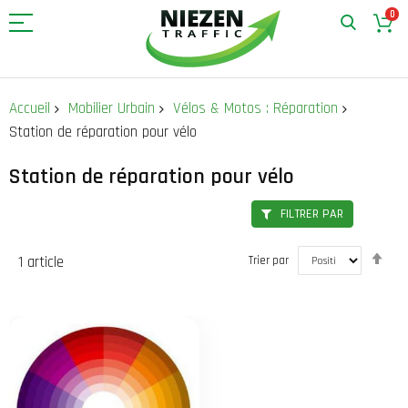
0
Allez
au
Accueil
Mobilier Urbain
Vélos & Motos : Réparation
contenu
Station de réparation pour vélo
Station de réparation pour vélo
FILTRER PAR
Par
1
article
Trier par
ord
déc