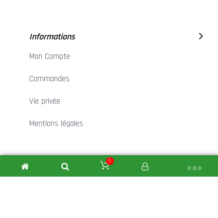
Informations
Mon Compte
Commandes
Vie privée
Mentions légales
0
Contact
Nous sommes toujours la pour vous aidez! La
satisfactions du client fait partie de notre ADN!