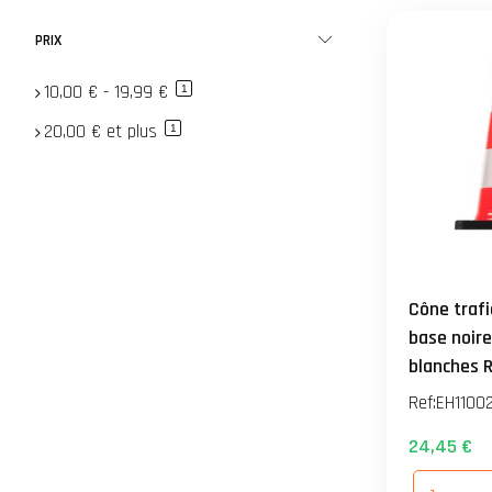
PRIX
10,00 €
-
19,99 €
article
1
20,00 €
et plus
article
1
Cône trafi
base noir
blanches R
- 3.2kg
Ref:
EH11002
24,45 €