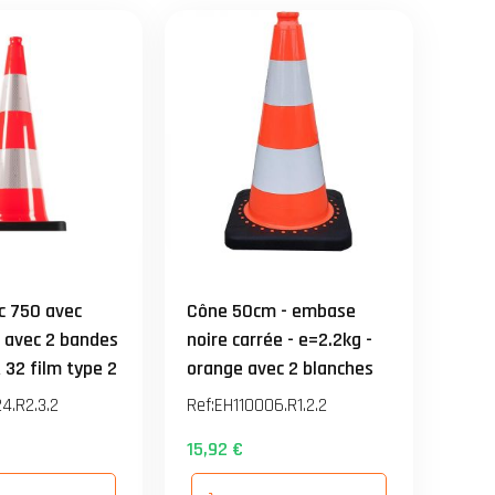
c 750 avec
Cône 50cm - embase
e avec 2 bandes
noire carrée - e=2.2kg -
 32 film type 2
orange avec 2 blanches
réfléchissantes type 1
4.R2.3.2
Ref:
EH110006.R1.2.2
15,92 €