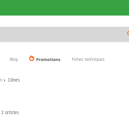
Blog
Fiches techniques
Promotions
on
Cônes
er
te
2
articles