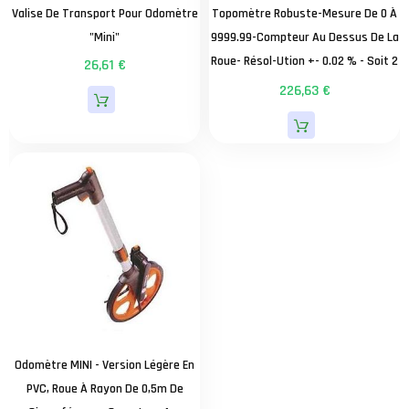
Valise De Transport Pour Odomètre
Topomètre Robuste-Mesure De 0 À
"mini"
9999.99-Compteur Au Dessus De La
Roue- Résol-Ution +- 0.02 % - Soit 2
26,61 €
Cm Sur 100m -Poids 4.9 Kg- Roue
226,63 €
Pleine - Décompte En Arrière-
Remise À Zéro Avec Levier - Manche
Pliable Avec Bequille
Odomètre MINI - Version Légère En
PVC, Roue À Rayon De 0,5m De