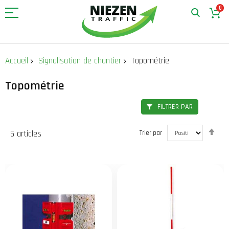
0
Allez
au
Accueil
Signalisation de chantier
Topométrie
contenu
Topométrie
FILTRER PAR
Par
5
articles
Trier par
ord
déc