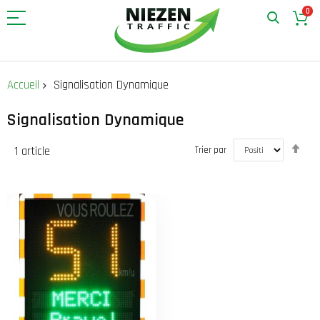
0
Allez
au
Accueil
Signalisation Dynamique
contenu
Signalisation Dynamique
Par
1
article
Trier par
ord
déc