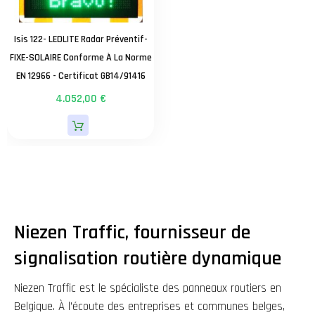
Isis 122- LEDLITE Radar Préventif-
FIXE-SOLAIRE Conforme À La Norme
EN 12966 - Certificat GB14/91416
50WP Indication Vous Roulez...
4.052,00 €
Km/h-680x800 X130mm - 2 Lignes
De Texte De 9 Lettres - Leds Jaune
Et La Vitesse Par 3 Chiffres
Niezen Traffic, fournisseur de
signalisation routière dynamique
Niezen Traffic est le spécialiste des
panneaux routiers
en
Belgique. À l’écoute des entreprises et communes belges,