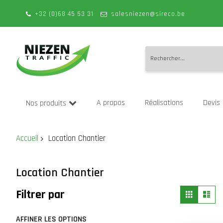
+32 (0)68 45 53 31
salesniezen@sireco.be
Allez
au
A propos
Réalisations
Devis
Nos produits
contenu
Accueil
Location Chantier
Location Chantier
Affich
Grille
Lis
Filtrer par
en
AFFINER LES OPTIONS