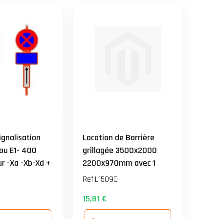
ignalisation
Location de Barrière
ou E1- 400
grillagée 3500x2000
r -Xa -Xb-Xd +
2200x970mm avec 1
emelle prix
Socle et 1 attache - prix
Ref:
L15090
forfaitaire
départ et forfaitaire de 1
15,81 €
urs
à 15 jours