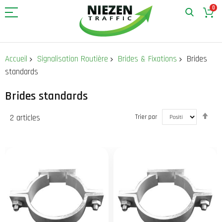
0
Allez
au
Accueil
Signalisation Routière
Brides & Fixations
Brides
contenu
standards
Brides standards
Par
2
articles
Trier par
ord
déc