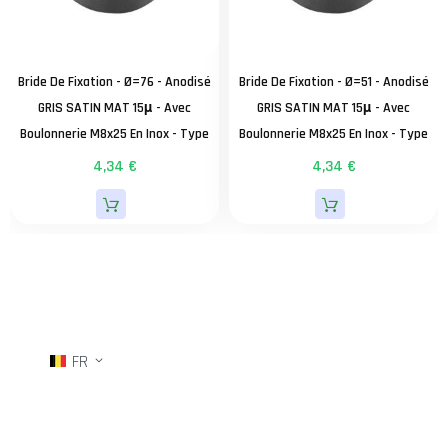
Bride De Fixation - Ø=76 - Anodisé
Bride De Fixation - Ø=51 - Anodisé
GRIS SATIN MAT 15µ - Avec
GRIS SATIN MAT 15µ - Avec
Boulonnerie M8x25 En Inox - Type
Boulonnerie M8x25 En Inox - Type
G2000 - Montée
G2000 - Montée
4,34 €
4,34 €
FR