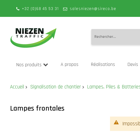
+32 (0)68 45 53 31
salesniezen@sireco.be
Allez
au
A propos
Réalisations
Devis
Nos produits
contenu
Accueil
Signalisation de chantier
Lampes, Piles & Batterie
Lampes frontales
Impossib