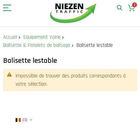
0
Allez
au
Accueil
Equipement Voirie
contenu
Balisette & Potelets de balisage
Balisette lestable
Balisette lestable
Impossible de trouver des produits correspondants à
votre sélection.
FR