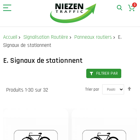
0
Allez
au
Accueil
Signalisation Routière
Panneaux routiers
E.
contenu
Signaux de stationnent
E. Signaux de stationnent
FILTRER PAR
Par
Produits
1
-
30
sur
32
Trier par
ord
déc