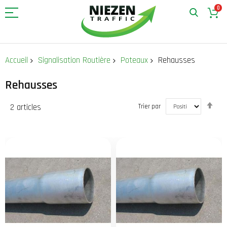
0
Allez
au
Accueil
Signalisation Routière
Poteaux
Rehausses
contenu
Rehausses
Par
2
articles
Trier par
ord
déc