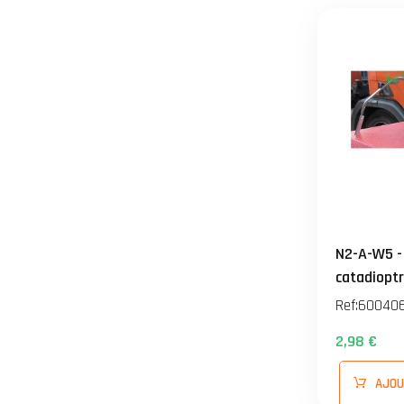
N2-A-W5 -
catadiopt
Ref:
60040
2,98 €
AJOU