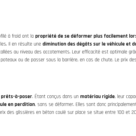
ilé à froid ont la
propriété de se déformer plus facilement lor
les. Il en résulte une
diminution des dégâts sur le véhicule et d
llées au niveau des accotements. Leur efficacité est optimale grâc
poteaux ou de passer sous la barrière, en cas de chute. Le prix des
s prêts-à-poser
. Étant conçus dans un
matériau rigide
, leur cap
cule en perdition
, sans se déformer. Elles sont donc principaleme
ix des glissières en béton coulé sur place se situe entre 100 et 20