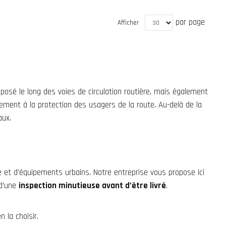
par page
Afficher
sposé le long des
voies de circulation routière
, mais également
inement à la
protection des usagers de la route
. Au-delà de la
aux.
e
et d’
équipements urbains
. Notre entreprise vous propose ici
 d’une
inspection minutieuse avant d’être livré
.
 la choisir.