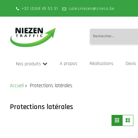
+32 (0)68 45 53 31
salesniezen@sireco.be
Allez
au
A propos
Réalisations
Devis
Nos produits
contenu
Accueil
Protections latérales
Protections latérales
Affich
Grille
Lis
en