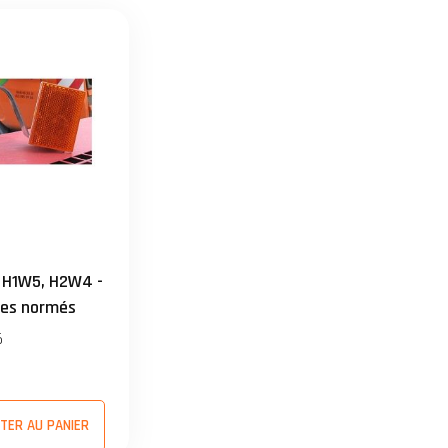
 H1W5, H2W4 -
res normés
6
TER AU PANIER