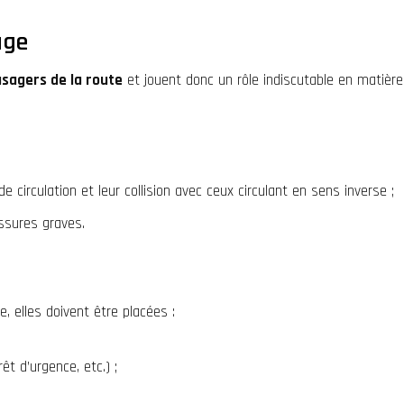
age
usagers de la route
et jouent donc un rôle indiscutable en matièr
 circulation et leur collision avec ceux circulant en sens inverse ;
essures graves.
re
, elles doivent être placées :
t d’urgence, etc.) ;