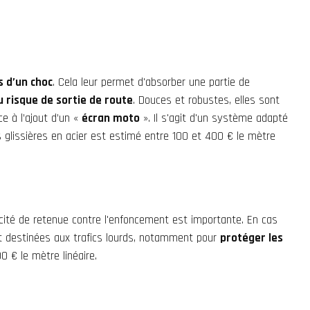
s d’un choc
. Cela leur permet d'absorber une partie de
u risque de sortie de route
. Douces et robustes, elles sont
e à l’ajout d’un «
écran moto
». Il s'agit d'un système adapté
 glissières en acier est estimé entre 100 et 400 € le mètre
acité de retenue contre l'enfoncement est importante. En cas
nt destinées aux trafics lourds, notamment pour
protéger les
0 € le mètre linéaire.