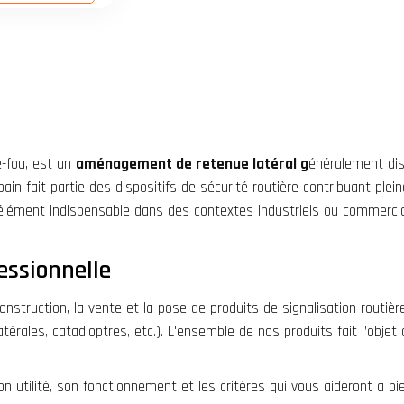
e-fou, est un
aménagement de retenue latéral g
énéralement di
in fait partie des dispositifs de sécurité routière contribuant ple
un élément indispensable dans des contextes industriels ou commerci
essionnelle
construction, la vente et la pose de produits de
signalisation routièr
térales, catadioptres, etc.). L'ensemble de nos produits fait l’objet
n utilité, son fonctionnement et les critères qui vous aideront à bien