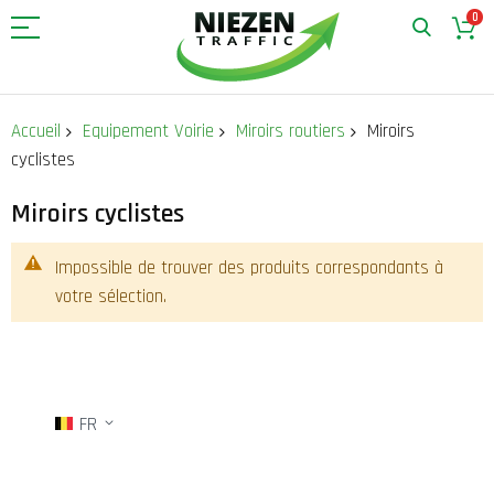
0
Allez
au
Accueil
Equipement Voirie
Miroirs routiers
Miroirs
contenu
cyclistes
Miroirs cyclistes
Impossible de trouver des produits correspondants à
votre sélection.
FR