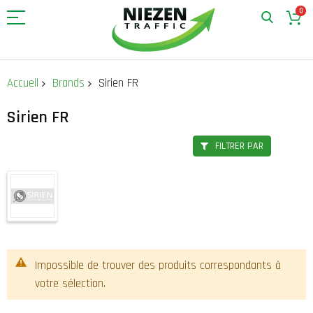
0
Allez
au
Accueil
Brands
Sirien FR
contenu
Sirien FR
FILTRER PAR
Impossible de trouver des produits correspondants à
votre sélection.