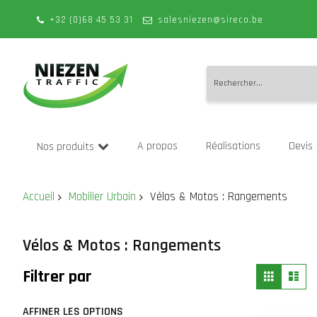
+32 (0)68 45 53 31
salesniezen@sireco.be
Allez
au
A propos
Réalisations
Devis
Nos produits
contenu
Accueil
Mobilier Urbain
Vélos & Motos : Rangements
Vélos & Motos : Rangements
Affich
Grille
Lis
Filtrer par
en
AFFINER LES OPTIONS