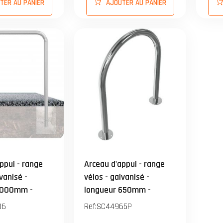
TER AU PANIER
AJOUTER AU PANIER
crage fournies.
tiges d'ancrage fournies.
ppui - range
Arceau d'appui - range
vanisé -
vélos - galvanisé -
1000mm -
longueur 650mm -
000mm - A
Hauteur 800mm - A
06
Ref:
SC44965P
- tube rond Ø
CHEVILLER - tube rond Ø