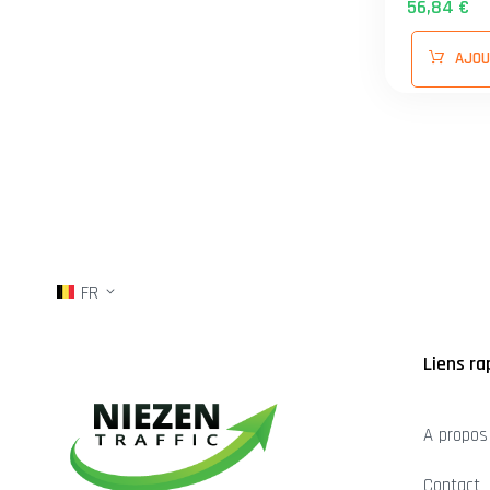
56,84 €
48 mm - 
AJOU
FR
Liens ra
A propos
Contact