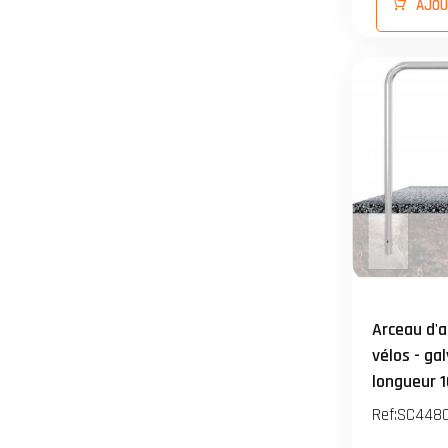
AJOU
tiges d'an
Arceau d'a
vélos - gal
longueur 
Hauteur 1
Ref:
SC448
BETONNER 