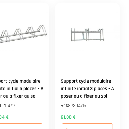
ort cycle modulaire
Support cycle modulaire
ite initial 5 places - A
infinite initial 3 places - A
r ou a fixer au sol
poser ou a fixer au sol
serie non fournie) -
(visserie non fournie) -
P204717
Ref:
SP204715
6mm - Galvanisé
L=786mm - Galvanisé
84 €
61,38 €