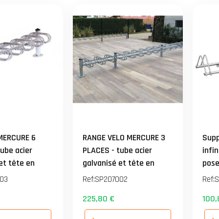
MERCURE 6
RANGE VELO MERCURE 3
Supp
ube acier
PLACES - tube acier
infin
et tête en
galvanisé et tête en
pose
luminium
fonte d'aluminium
(vis
03
Ref:
SP207002
Ref:
S
r - écart de 50
laquée noir - écart de 50
L=78
225,80 €
100,
les arceaux -
mm antre les arceaux -
ur platine par
fixation sur platine par