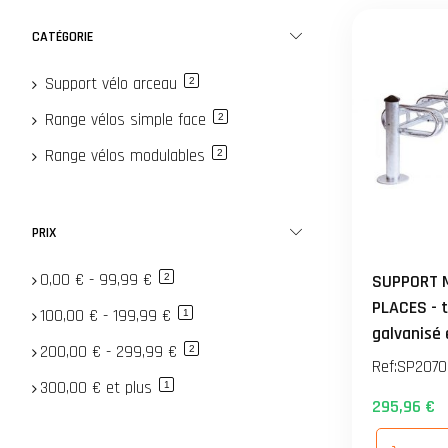
CATÉGORIE
Support vélo arceau
article
2
Range vélos simple face
article
2
Range vélos modulables
article
2
PRIX
0,00 €
-
99,99 €
article
SUPPORT 
2
PLACES - t
100,00 €
-
199,99 €
article
1
galvanisé 
200,00 €
-
299,99 €
article
2
fonte d'a
Ref:
SP2070
laquée noi
300,00 €
et plus
article
1
295,96 €
mm antre 
fixation s