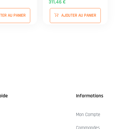
311,46 €
e=2.5mm
48 mm - e=2.5mm -
PLATINES 100x150mm
TER AU PANIER
AJOUTER AU PANIER
pide
Informations
Mon Compte
Commandes