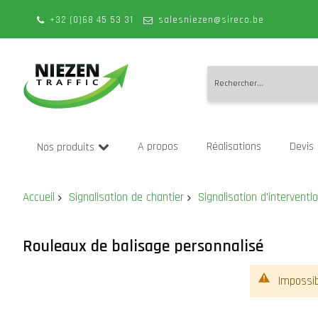
+32 (0)68 45 53 31
salesniezen@sireco.be
Allez
au
A propos
Réalisations
Devis
Nos produits
contenu
Accueil
Signalisation de chantier
Signalisation d'interventi
Rouleaux de balisage personnalisé
Impossib