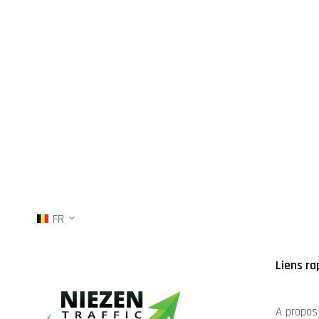
FR
Liens ra
A propos