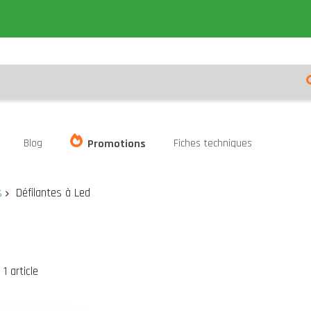
Blog
Fiches techniques
Promotions
s
Défilantes à Led
er
te
1
article