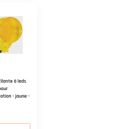
lante à leds
pour
ation - jaune -
mm pour
45ah