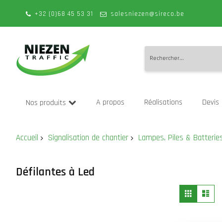
+32 (0)68 45 53 31
salesniezen@sireco.be
Allez
au
A propos
Réalisations
Devis
Nos produits
contenu
Accueil
Signalisation de chantier
Lampes, Piles & Batterie
Défilantes à Led
Affich
Grille
Lis
en