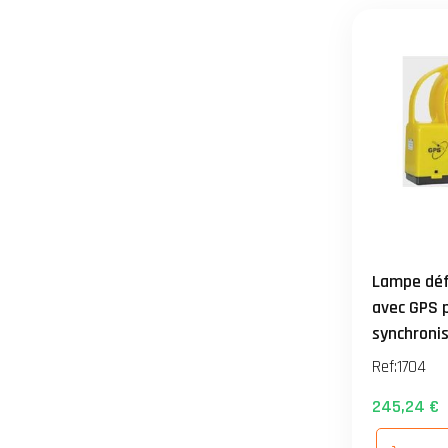
Lampe défi
avec GPS 
synchronis
diam 200
Ref:
1704
batterie 
245,24 €