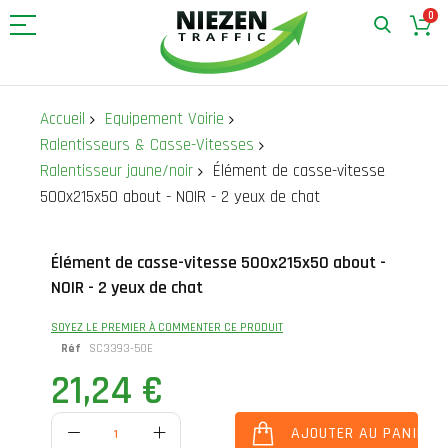
0
Allez
au
Accueil
Equipement Voirie
contenu
Ralentisseurs & Casse-Vitesses
Ralentisseur jaune/noir
Élément de casse-vitesse
500x215x50 about - NOIR - 2 yeux de chat
Skip
Skip
Élément de casse-vitesse 500x215x50 about -
to
to
NOIR - 2 yeux de chat
the
the
end
beginning
of
of
SOYEZ LE PREMIER À COMMENTER CE PRODUIT
the
the
Réf
SC3393-50E
images
images
21,24 €
gallery
gallery
AJOUTER AU PANIER