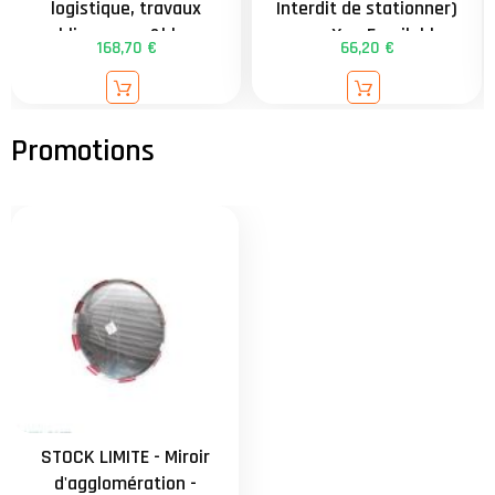
logistique, travaux
Interdit de stationner)
publics, rouge&blanc -
avec Xa - Empilable
168,70 €
66,20 €
554 - 600x400mm -
facilitant le stockage
distance = 9m -
contrôle 2 directions
externe - attache
universelle de 34 à
90mm - garantie 3 ans
STOCK LIMITE - Miroir
d'agglomération -