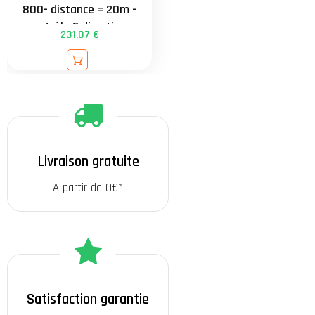
800- distance = 20m -
contrôle 2 directions
231,07 €
externe - attache
universelle de 34 à
90mm - garantie 3 ans
Livraison gratuite
A partir de 0€*
Satisfaction garantie