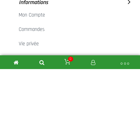
Informations
Mon Compte
Commandes
Vie privée
Mentions légales
0
Contact
Nous sommes toujours la pour vous aidez! La
satisfactions du client fait partie de notre ADN!
Des questions ?
+32 (0)68 45 53 31