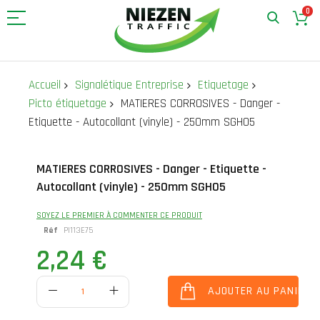
0
Allez
au
Accueil
Signalétique Entreprise
Etiquetage
contenu
Picto étiquetage
MATIERES CORROSIVES - Danger -
Etiquette - Autocollant (vinyle) - 250mm SGH05
Skip
Skip
MATIERES CORROSIVES - Danger - Etiquette -
to
to
Autocollant (vinyle) - 250mm SGH05
the
the
end
beginning
of
of
SOYEZ LE PREMIER À COMMENTER CE PRODUIT
the
the
Réf
PI113E75
images
images
2,24 €
gallery
gallery
AJOUTER AU PANIER