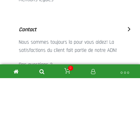
Contact
Nous sommes toujours la pour vous aidez! La
satisfactions du client fait partie de notre ADN!
Des questions ?
0
+32 (0)68 45 53 31
NIEZEN Traffic © - Réalisé par
DPHI SRL