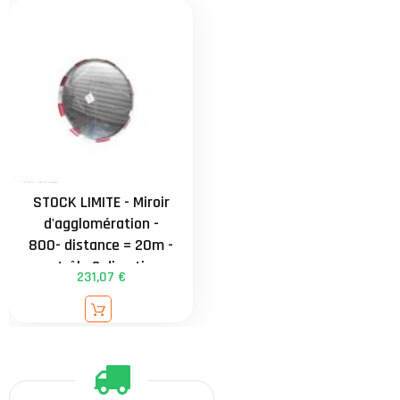
STOCK LIMITE - Miroir
d'agglomération -
800- distance = 20m -
contrôle 2 directions
231,07 €
externe - attache
universelle de 34 à
90mm - garantie 3 ans