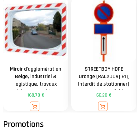
Miroir d'agglomération
STREETBOY HDPE
Belge, industriel &
Orange (RAL2009) E1 (
logistique, travaux
Interdit de stationner)
publics, rouge&blanc -
avec Xa - Empilable
168,70 €
66,20 €
554 - 600x400mm -
facilitant le stockage
distance = 9m -
contrôle 2 directions
externe - attache
universelle de 34 à
90mm - garantie 3 ans