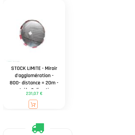
STOCK LIMITE - Miroir
d'agglomération -
800- distance = 20m -
contrôle 2 directions
231,07 €
externe - attache
universelle de 34 à
90mm - garantie 3 ans