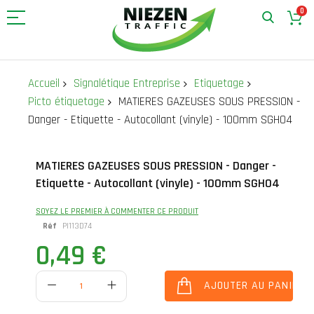
0
Allez
au
Accueil
Signalétique Entreprise
Etiquetage
contenu
Picto étiquetage
MATIERES GAZEUSES SOUS PRESSION -
Danger - Etiquette - Autocollant (vinyle) - 100mm SGH04
Skip
Skip
MATIERES GAZEUSES SOUS PRESSION - Danger -
to
to
Etiquette - Autocollant (vinyle) - 100mm SGH04
the
the
end
beginning
of
of
SOYEZ LE PREMIER À COMMENTER CE PRODUIT
the
the
Réf
PI113D74
images
images
0,49 €
gallery
gallery
AJOUTER AU PANIER