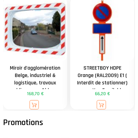
Miroir d'agglomération
STREETBOY HDPE
Belge, industriel &
Orange (RAL2009) E1 (
logistique, travaux
Interdit de stationner)
publics, rouge&blanc -
avec Xa - Empilable
168,70 €
66,20 €
554 - 600x400mm -
facilitant le stockage
distance = 9m -
contrôle 2 directions
externe - attache
universelle de 34 à
90mm - garantie 3 ans