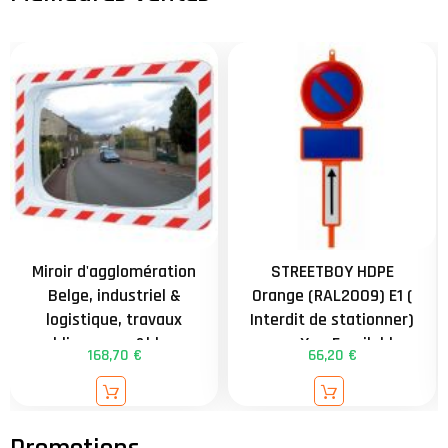
Miroir d'agglomération
STREETBOY HDPE
Belge, industriel &
Orange (RAL2009) E1 (
logistique, travaux
Interdit de stationner)
publics, rouge&blanc -
avec Xa - Empilable
168,70 €
66,20 €
554 - 600x400mm -
facilitant le stockage
distance = 9m -
contrôle 2 directions
externe - attache