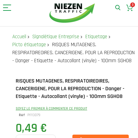
0
Allez
au
Accueil
Signalétique Entreprise
Etiquetage
contenu
Picto étiquetage
RISQUES MUTAGENES,
RESPIRATOIREOIRES, CANCERIGENE, POUR LA REPRODUCTION
- Danger - Etiquette - Autocollant (vinyle) - 100mm SGH08
Skip
Skip
RISQUES MUTAGENES, RESPIRATOIREOIRES,
to
to
CANCERIGENE, POUR LA REPRODUCTION - Danger -
the
the
end
beginning
Etiquette - Autocollant (vinyle) - 100mm SGH08
of
of
the
the
SOYEZ LE PREMIER À COMMENTER CE PRODUIT
images
images
Réf
PI113D79
gallery
gallery
0,49 €