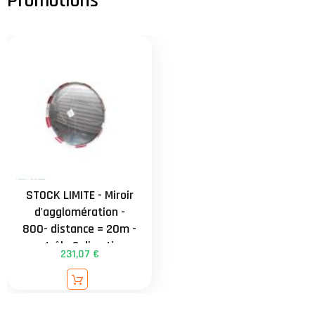
universelle de 34 à
90mm - garantie 3 ans
STOCK LIMITE - Miroir
d'agglomération -
800- distance = 20m -
contrôle 2 directions
231,07 €
externe - attache
universelle de 34 à
90mm - garantie 3 ans