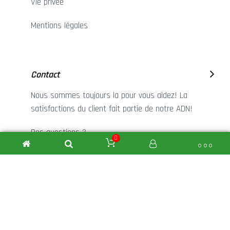
Vie privée
Mentions légales
Contact
Nous sommes toujours la pour vous aidez! La
satisfactions du client fait partie de notre ADN!
Des questions ?
0
+32 (0)68 45 53 31
NIEZEN Traffic © - Réalisé par
DPHI SRL