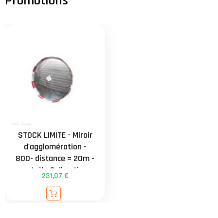
universelle de 34 à
90mm - garantie 3 ans
STOCK LIMITE - Miroir
d'agglomération -
800- distance = 20m -
contrôle 2 directions
231,07 €
externe - attache
universelle de 34 à
90mm - garantie 3 ans