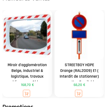
Miroir d'agglomération
STREETBOY HDPE
Belge, industriel &
Orange (RAL2009) E1 (
logistique, travaux
Interdit de stationner)
publics, rouge&blanc -
avec Xa - Empilable
168,70 €
66,20 €
554 - 600x400mm -
facilitant le stockage
distance = 9m -
contrôle 2 directions
externe - attache