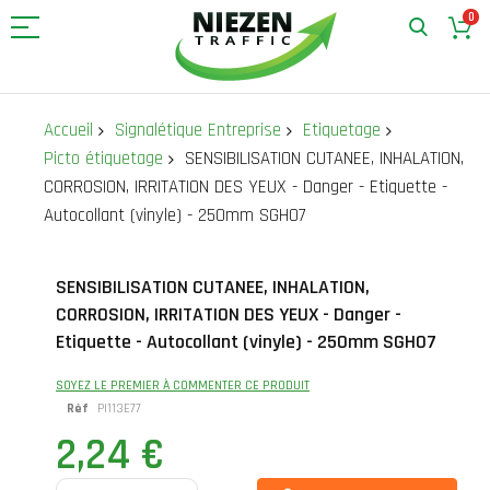
0
Allez
au
Accueil
Signalétique Entreprise
Etiquetage
contenu
Picto étiquetage
SENSIBILISATION CUTANEE, INHALATION,
CORROSION, IRRITATION DES YEUX - Danger - Etiquette -
Autocollant (vinyle) - 250mm SGH07
Skip
Skip
SENSIBILISATION CUTANEE, INHALATION,
to
to
CORROSION, IRRITATION DES YEUX - Danger -
the
the
end
beginning
Etiquette - Autocollant (vinyle) - 250mm SGH07
of
of
the
the
SOYEZ LE PREMIER À COMMENTER CE PRODUIT
images
images
Réf
PI113E77
gallery
gallery
2,24 €