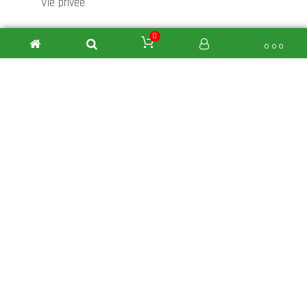
Vie privée
Mentions légales
0
Contact
Nous sommes toujours la pour vous aidez! La
satisfactions du client fait partie de notre ADN!
Des questions ?
+32 (0)68 45 53 31
NIEZEN Traffic © - Réalisé par
DPHI SRL