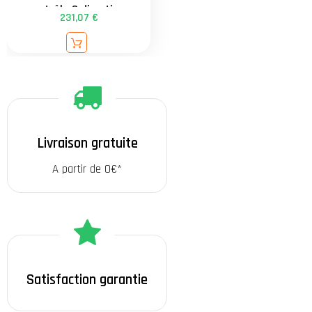
contrôle 2 directions
231,07 €
externe - attache
universelle de 34 à
90mm - garantie 3 ans
Livraison gratuite
A partir de 0€*
Satisfaction garantie