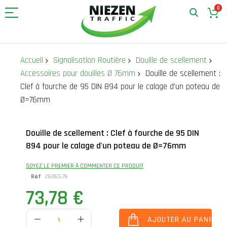
0
Allez
au
Accueil
Signalisation Routière
Douille de scellement
contenu
Accessoires pour douilles Ø 76mm
Douille de scellement :
Clef à fourche de 95 DIN 894 pour le calage d'un poteau de
Ø=76mm
Skip
Skip
Douille de scellement : Clef à fourche de 95 DIN
to
to
894 pour le calage d'un poteau de Ø=76mm
the
the
end
beginning
of
of
SOYEZ LE PREMIER À COMMENTER CE PRODUIT
the
the
Réf
26065.76
images
images
73,78 €
gallery
gallery
AJOUTER AU PANIER