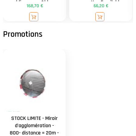
publics, rouge&blanc -
avec Xa - Empilable
168,70 €
66,20 €
554 - 600x400mm -
facilitant le stockage
distance = 9m -
contrôle 2 directions
externe - attache
universelle de 34 à
90mm - garantie 3 ans
STOCK LIMITE - Miroir
d'agglomération -
800- distance = 20m -